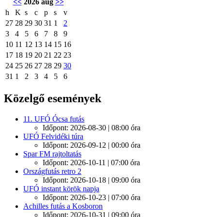
<<
2026 aug
>>
h
K
s
c
p
s
v
27
28
29
30
31
1
2
3
4
5
6
7
8
9
10
11
12
13
14
15
16
17
18
19
20
21
22
23
24
25
26
27
28
29
30
31
1
2
3
4
5
6
Közelgő események
11. UFÓ Ócsa futás
Időpont: 2026-08-30 | 08:00 óra
UFÓ Felvidéki túra
Időpont: 2026-09-12 | 00:00 óra
Spar FM rajtoltatás
Időpont: 2026-10-11 | 07:00 óra
Országfutás retro 2
Időpont: 2026-10-18 | 09:00 óra
UFÓ instant körök napja
Időpont: 2026-10-23 | 07:00 óra
Achilles futás a Kosboron
Időpont: 2026-10-31 | 09:00 óra