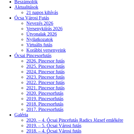
Beszámolók
Aktualitások
21 napos kihívás
Ócsa Városi Futás
Nevezés 2026
Versenykiírás 2026
Útvonalak 2026
Nyilatkozatok
Virtuális futás
Korábbi versenyeink
Ócsai Pincesorfutás
2026. Pincesor futás
2025. Pincesor futás
2024. Pincesor futás
2023. Pincesor futás
2022. Pincesor futás
2021. Pincesor futás
2020. Pincesorfutás
2019. Pincesorfutás
2018. Pincesorfutás
2017. Pincesorfutás
Galéria
2020. – 4. Ócsai Pincefutás Radics József emlékére
2019. – 5. Ócsai Városi futás
2018. – 4. Ócsai Városi futás