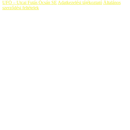
UFÓ – Utcai Futás Ócsán SE
Adatkezelési tájékoztató
Általános
szerződési feltételek