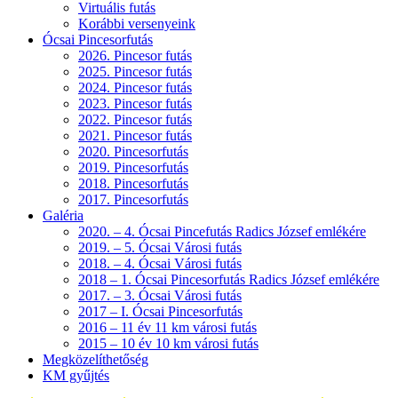
Virtuális futás
Korábbi versenyeink
Ócsai Pincesorfutás
2026. Pincesor futás
2025. Pincesor futás
2024. Pincesor futás
2023. Pincesor futás
2022. Pincesor futás
2021. Pincesor futás
2020. Pincesorfutás
2019. Pincesorfutás
2018. Pincesorfutás
2017. Pincesorfutás
Galéria
2020. – 4. Ócsai Pincefutás Radics József emlékére
2019. – 5. Ócsai Városi futás
2018. – 4. Ócsai Városi futás
2018 – 1. Ócsai Pincesorfutás Radics József emlékére
2017. – 3. Ócsai Városi futás
2017 – I. Ócsai Pincesorfutás
2016 – 11 év 11 km városi futás
2015 – 10 év 10 km városi futás
Megközelíthetőség
KM gyűjtés