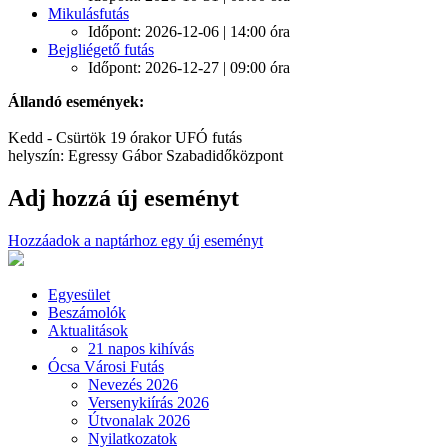
Mikulásfutás
Időpont: 2026-12-06 | 14:00 óra
Bejgliégető futás
Időpont: 2026-12-27 | 09:00 óra
Állandó események:
Kedd - Csürtök 19 órakor UFÓ futás
helyszín: Egressy Gábor Szabadidőközpont
Adj hozzá új eseményt
Hozzáadok a naptárhoz egy új eseményt
Egyesület
Beszámolók
Aktualitások
21 napos kihívás
Ócsa Városi Futás
Nevezés 2026
Versenykiírás 2026
Útvonalak 2026
Nyilatkozatok