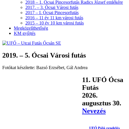
2018 – 1. Ócsai Pincesorfutás Radics József emlékére
2017. – 3. Ócsai Városi futás
2017 – I. Ócsai Pincesorfutás
2016 – 11 év 11 km városi futás
2015 – 10 év 10 km városi futás
Megközelíthetőség
KM gyűjtés
2019. – 5. Ócsai Városi futás
Fotókat készítette: Bazsó Erzsébet, Gál Andrea
11. UFÓ Ócsa
Futás
2026.
augusztus 30.
Nevezés
UFÓ Póló rendelés